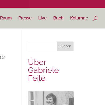
-Raum
Presse
Live
Buch
Kolumne
re
Über
Gabriele
Feile